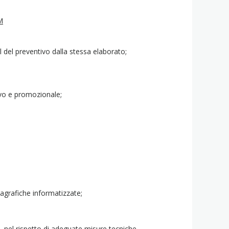
M
il del preventivo dalla stessa elaborato;
ivo e promozionale;
agrafiche informatizzate;
à , nel rispetto di adeguate misure tecniche