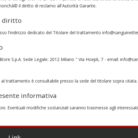
, nonchà© il diritto di reclamo all'Autorità Garante.
 diritto
sso l'indirizzo dedicato del Titolare del trattamento info@sanguinettied
o
itore S.p.A. Sede Legale: 2012 Milano " Via Hoepli, 7 - email: info@sang
i al trattamento è consultabile presso la sede del titolare sopra citata.
esente informativa
ni. Eventuali modifiche sostanziali saranno trasmesse agli interessati
Link