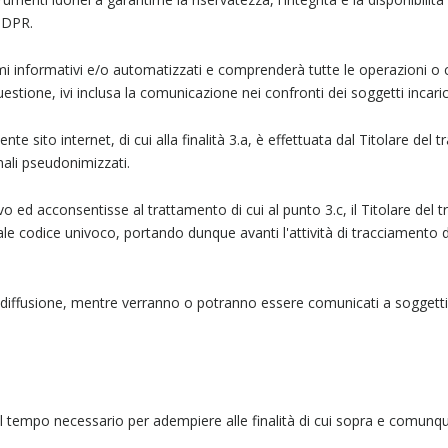
 GDPR.
i informativi e/o automatizzati e comprenderà tutte le operazioni o c
stione, ivi inclusa la comunicazione nei confronti dei soggetti incaric
sente sito internet, di cui alla finalità 3.a, è effettuata dal Titolare d
nali pseudonimizzati.
ivo ed acconsentisse al trattamento di cui al punto 3.c, il Titolare del
e tale codice univoco, portando dunque avanti l'attività di tracciamento 
 diffusione, mentre verranno o potranno essere comunicati a soggetti,
er il tempo necessario per adempiere alle finalità di cui sopra e comunq