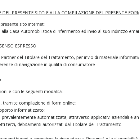
E DEL PRESENTE SITO E ALLA COMPILAZIONE DEL PRESENTE FOR
 presente sito internet;
o alla Casa Automobilistica di riferimento ed invio al suo indirizzo ema
NSENSO ESPRESSO
 Partner del Titolare del Trattamento, per invio di materiale informat
ferenze di navigazione in qualità di consumatore
o
zioni e con le seguenti modalità:
o, tramite compilazione di form online;
pporto informatizzato;
a prevalentemente automatizzata, attraverso applicativi aziendali e an
i terzi, debitamenti autorizzati dal Titolare del Trattamento.
umenti idonei a garantirne la riservatezza, l'integrità e la disponibilit