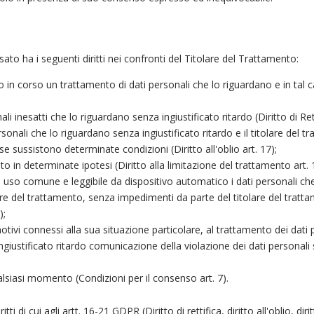
ato ha i seguenti diritti nei confronti del Titolare del Trattamento:
n corso un trattamento di dati personali che lo riguardano e in tal ca
ali inesatti che lo riguardano senza ingiustificato ritardo (Diritto di Rett
sonali che lo riguardano senza ingiustificato ritardo e il titolare del 
, se sussistono determinate condizioni (Diritto all'oblio art. 17);
o in determinate ipotesi (Diritto alla limitazione del trattamento art. 
 uso comune e leggibile da dispositivo automatico i dati personali che lo
are del trattamento, senza impedimenti da parte del titolare del trattame
);
ivi connessi alla sua situazione particolare, al trattamento dei dati p
ngiustificato ritardo comunicazione della violazione dei dati personali 
lsiasi momento (Condizioni per il consenso art. 7).
itti di cui agli artt. 16-21 GDPR (Diritto di rettifica, diritto all'oblio, dir