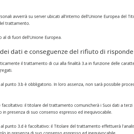
onali avverrà su server ubicati all'interno dell'Unione Europea del Tito
el trattamento.
 al di fuori dell'Unione Europea.
dei dati e conseguenze del rifiuto di risponde
camente il trattamento di cui alla finalità 3.a in funzione delle caratte
regati.
ui al punto 3.b è obbligatorio. In loro assenza, non sarà possibile proced
è facoltativo: il titolare del trattamento comunicherà i Suoi dati a terzi 
o in presenza di suo consenso espresso ed inequivocabile.
ui al punto 3.d è facoltativo: il Titolare del trattamento effettuerà l'ana
solo in presenza di suo consenso espresso ed inequivocabile.